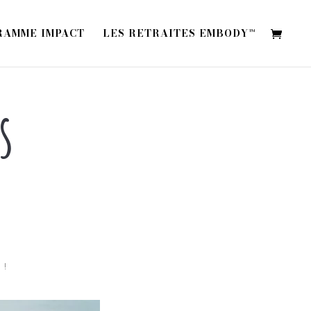
RAMME IMPACT
LES RETRAITES EMBODY™
s
 !