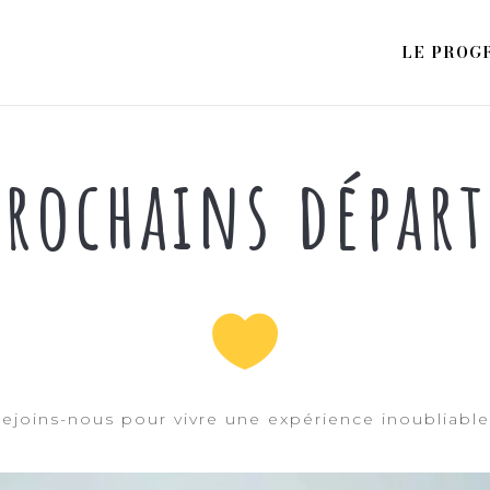
LE PROG
prochain­s départ

ejoins-nous pour vivre une expérience inoubliable